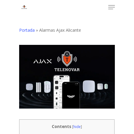
Menu
Skip
to
Close
main
Menu
content
Portada
»
Alarmas Ajax Alicante
Contents
[
hide
]