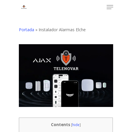
Menu
Skip
to
Close
main
Menu
content
Portada
»
Instalador Alarmas Elche
Contents
[
hide
]